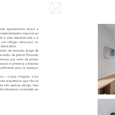
este apartamento evoca a 
materialidade e imprime ao 
à vista desobstruída e à 
um refúgio silencioso no 
 desacelera.
edor de entrada, longe de 
turador da planta. Pensado 
serviço por meio de portas 
essos e preserva a limpeza 
utilmente para os espaços 
s — o piso irregular, a luz 
 uma arquitetura que não se 
s não apenas abrigo, mas 
rofundamente conectado ao 