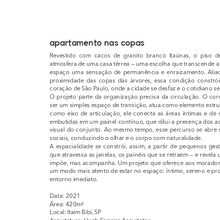
apartamento nas copas
Revestido com cacos de granito branco Itaúnas, o piso d
atmosfera de uma casa térrea — uma escolha que transcende a 
espaço uma sensação de permanência e enraizamento. Aliada 
proximidade das copas das árvores, essa condição constrói 
coração de São Paulo, onde a cidade se desfaz e o cotidiano se
O projeto parte da organização precisa da circulação. O corr
ser um simples espaço de transição, atua como elemento estru
como eixo de articulação, ele conecta as áreas íntimas e de 
embutidas em um painel contínuo, que dilui a presença dos ac
visual do conjunto. Ao mesmo tempo, esse percurso se abre s
sociais, conduzindo o olhar e o corpo com naturalidade.
A espacialidade se constrói, assim, a partir de pequenos gesto
que atravessa as janelas, os painéis que se retraem — e revela
impõe, mas acompanha. Um projeto que oferece aos moradore
um modo mais atento de estar no espaço: íntimo, sereno e p
entorno imediato.
Data: 2021
Área: 420m²
Local: Itaim Bibi, SP