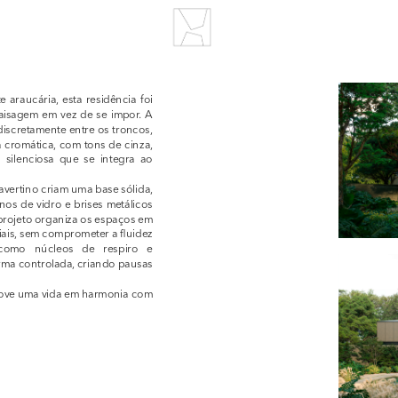
raucária, esta residência foi 
aisagem em vez de se impor. A 
iscretamente entre os troncos, 
a cromática, com tons de cinza, 
silenciosa que se integra ao 
vertino criam uma base sólida, 
s de vidro e brises metálicos 
projeto organiza os espaços em 
ais, sem comprometer a fluidez 
 como núcleos de respiro e 
rma controlada, criando pausas 
omove uma vida em harmonia com 