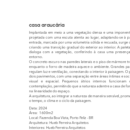
casa araucária
Implantada em meio a uma vegetação densa e uma imponente a
projetada com uma escuta atenta ao lugar, adaptando-se à p
entrada, marcada por uma volumetria sólida e recuada, surge d
criando uma transição gradual do exterior ao interior. A palet
dialoga com a vegetação, conferindo à casa uma presença 
entorno.
O concreto escuro nas paredes laterais e o piso de mármore tra
enquanto o forro de madeira aquece o ambiente. Grandes pano
regulam luz e ventilação, conectando o interior à paisagem. O 
dois pavimentos, com uma separação entre áreas íntimas e soci
visual e espacial. Pequenos átrios internos funcionam
contemplação, permitindo que a natureza adentre a casa de fo
na linearidade do espaço.
A arquitetura, ao integrar a natureza de maneira sensível, pr
o tempo, o clima e o ciclo da paisagem.
Data: 2024
Área:  1600m2
Local: Fazenda Boa Vista, Porto Feliz - BR
Arquitetura: Hueb Ferreira Arquitetos
Interiores: Hueb Ferreira Arquitetos